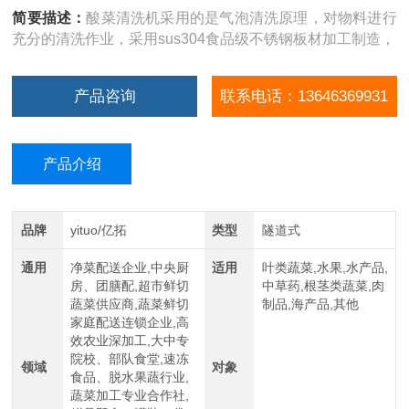
简要描述：
酸菜清洗机采用的是气泡清洗原理，对物料进行
充分的清洗作业，采用sus304食品级不锈钢板材加工制造，
产品咨询
联系电话：13646369931
产品介绍
品牌
yituo/亿拓
类型
隧道式
通用
净菜配送企业,中央厨
适用
叶类蔬菜,水果,水产品,
房、团膳配,超市鲜切
中草药,根茎类蔬菜,肉
蔬菜供应商,蔬菜鲜切
制品,海产品,其他
家庭配送连锁企业,高
效农业深加工,大中专
院校、部队食堂,速冻
领域
对象
食品、脱水果蔬行业,
蔬菜加工专业合作社,