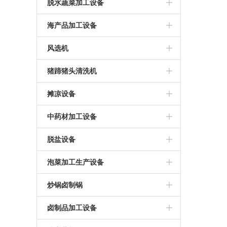
预煮机
海带泡发机
藕加工设备
油炸锅
脱水蔬菜加工设备
海带清洗机
农产品蒸煮机
半自动油炸机
蔬菜脱水生产线
海产品加工设备
海带蒸煮机
农产品清洗机
胡萝卜脱水加工设备
小鱼仔加工设备
风选机
蒸煮机
果蔬风选机
猪蹄猪头清洗机
海产品清洗机
猪蹄清洗机
摊凉设备
摊凉机
中药材加工设备
药材清洗机
脱盐设备
中药材清洗烘干线
脱盐机
泡菜加工生产设备
成套加工设备
泡菜加工设备
炒锅卤制锅
卤制锅
卤制品加工设备