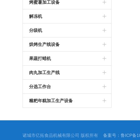
搅拌炒锅
卤制猪蹄加工设备
烤蜜薯加工设备
夹层锅
卤制鸡爪加工设备
烤红薯加工设备
解冻机
烤红薯生产线设备
解冻机器
分级机
冰烤蜜薯加工设备
海蛎子分级机
烘烤生产线设备
烤栗子加工设备
果蔬打蜡机
烤鱼片加工设备
打蜡机
肉丸加工生产线
肉丸加工设备
分选工作台
分选输送机
糍粑年糕加工生产设备
糍粑加工生产线
诸城市亿拓食品机械有限公司 版权所有
备案号：鲁ICP备18