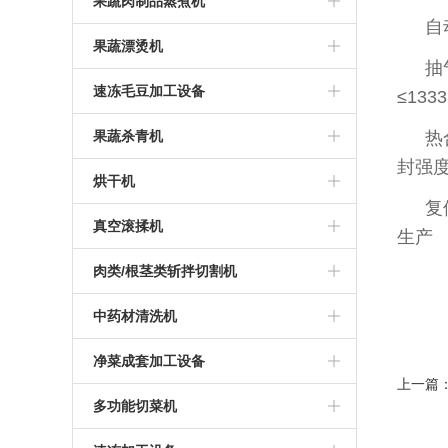
塑料筐清洗机
果蔬肉制品蒸煮机
‌
蔬菜加工设备
瓶灌装类杀菌机
肉类清洗机
根茎类蒸煮加工设备
果蔬漂烫机
‌
果蔬清洗加工流水线
肉类巴氏杀菌机设备
毛刷清洗机价格
卤制品蒸煮加工设备
漂烫加工设备
速冻毛豆加工设备
≤13
清洗机
巴氏杀菌流水线
土豆清洗机
蒸煮机流水线
漂烫机
速冻加工设备
果蔬杀青机
‌
封强度
菌类清洗机
巴氏杀菌机价格
毛辊清洗去皮机
蒸煮机设备
蔬菜漂烫机
速冻流水线
杀青机
烘干机
‌
水果类清洗机
巴氏杀菌设备
根茎类清洗机
肉类蒸煮机
漂烫流水线
蔬菜杀青机
红薯烘干机
真空滚揉机
生产
果蔬类清洗机
海产品蒸煮机
烘干箱
肉类滚揉机
肉类/根茎类斩拌切割机
清洗机设备
烘干机设备
鸡爪切割机
中药材清洗机
拆丝机
清洗设备
净菜成套加工设备
上一篇
肉类斩拌机
药材气泡清洗机
根茎类果蔬加工设备
多功能切菜机