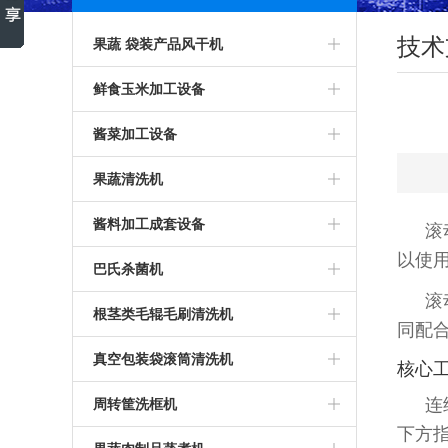
技术
果蔬 袋装产品风干机
除水机
鲜食玉米加工设备
沥水风干机
玉米蒸煮机
酱菜加工设备
风干设备
即食玉米加工设备
盐渍菜加工设备
果蔬清洗机
清洗风干线
速冻玉米加工设备
拌料机
滤浮清洗机
酱料加工成套设备
滚
以使
酱菜设备
辣椒清洗机
辣椒酱加工设备
巴氏杀菌机
滚
辣椒酱加工设备
加工生产线
杀菌机
根茎类毛辊毛刷清洗机
同配合
酱腌菜加工流水线
喷淋清洗机
液体类巴氏杀菌机
去皮机
真空包装袋滚筒清洗机
核心
山药清洗机
巴氏杀菌生产线
毛辊毛刷清洗机
包装袋清洗机
‌
周转筐洗框机
下方指
洗鱼机
酱菜巴氏杀菌机
药材类毛刷清洗机
根茎类滚筒清洗机