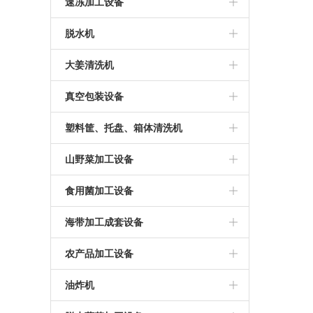
净菜设备
果蔬绞切机
速冻加工设备
净菜加工生产线
切条机
速冻薯条加工设备
脱水机
蔬菜切丁机
速冻山野菜加工设备
半自动蔬菜脱水机
大姜清洗机
切片机
速冻玉米加工设备
全自动蔬菜脱水机
大姜清洗机
真空包装设备
蔬菜切丝机
玉米速冻加工流水线
真空包装机设备
塑料筐、托盘、箱体清洗机
玉米清洗机
周转箱清洗机
山野菜加工设备
托盘清洗机
野菜杀青机
食用菌加工设备
洗筐机
山野菜加工生产线
菌菇蒸煮生产线
海带加工成套设备
山野菜漂烫机
盐渍加工设备
海带加工设备
农产品加工设备
山野菜清洗机
食用菌清洗机
海带切丝机
卤味花生加工设备
油炸机