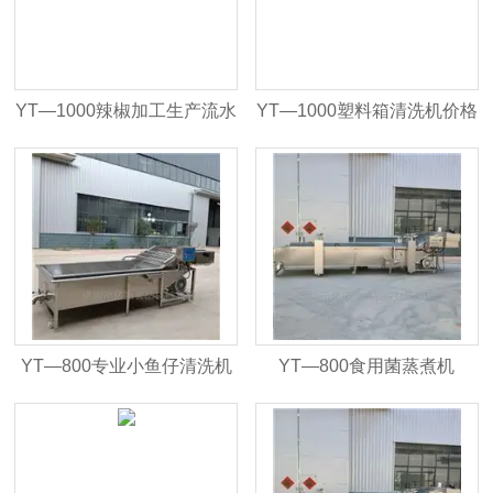
YT—1000辣椒加工生产流水
YT—1000塑料箱清洗机价格
线
YT—800专业小鱼仔清洗机
YT—800食用菌蒸煮机