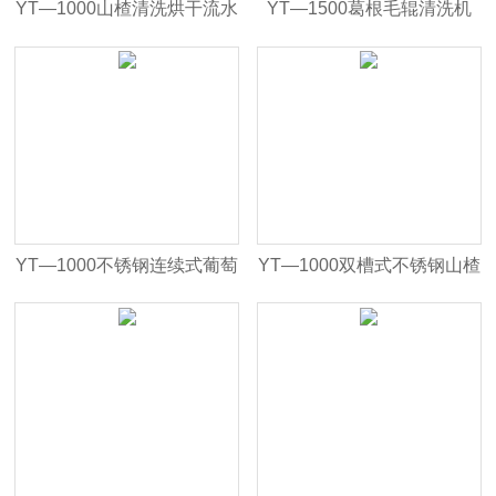
YT—1000山楂清洗烘干流水
YT—1500葛根毛辊清洗机
线
草药清洗机
YT—1000不锈钢连续式葡萄
YT—1000双槽式不锈钢山楂
清洗机
清洗机