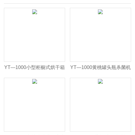
YT—1000小型柜橱式烘干箱
YT—1000黄桃罐头瓶杀菌机